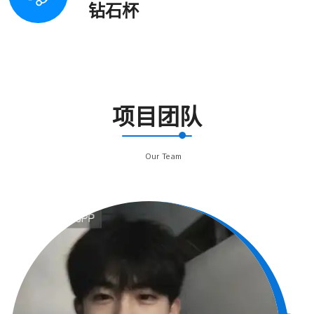
钻石杯
项目团队
Our Team