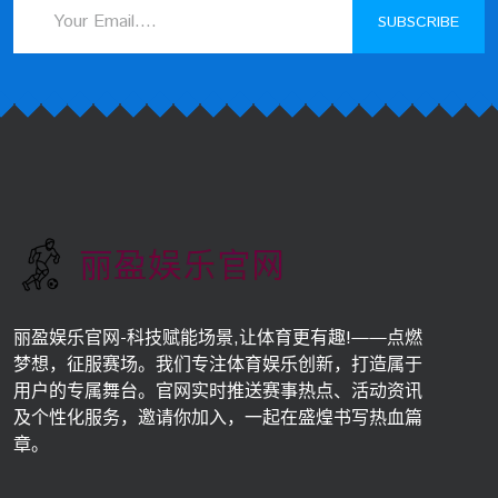
SUBSCRIBE
丽盈娱乐官网-科技赋能场景,让体育更有趣!——点燃
梦想，征服赛场。我们专注体育娱乐创新，打造属于
用户的专属舞台。官网实时推送赛事热点、活动资讯
及个性化服务，邀请你加入，一起在盛煌书写热血篇
章。