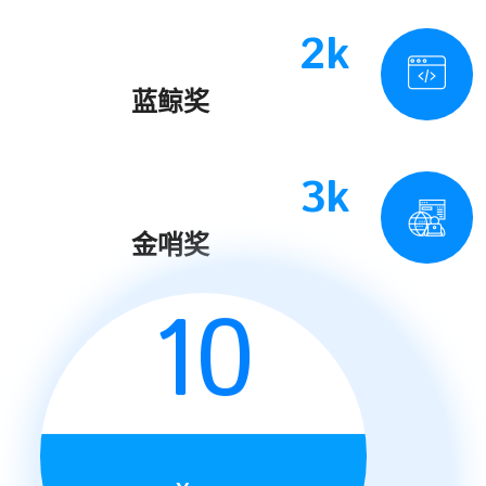
2k
蓝鲸奖
3k
金哨奖
10