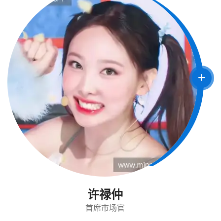
许禄仲
首席市场官