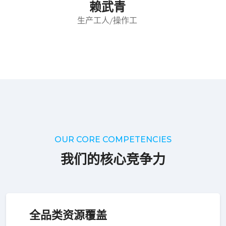
赖武青
生产工人/操作工
OUR CORE COMPETENCIES
我们的核心竞争力
全品类资源覆盖