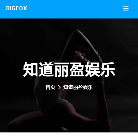
知道
丽盈娱乐
首页
知道
丽盈娱乐