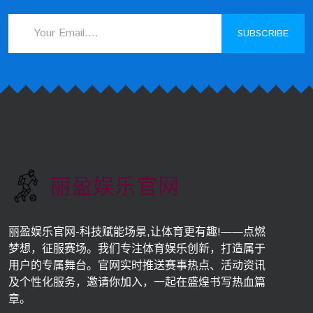
SUBSCRIBE
丽盈娱乐官网-科技赋能场景,让体育更有趣!——点燃
梦想，征服赛场。我们专注体育娱乐创新，打造属于
用户的专属舞台。官网实时推送赛事热点、活动资讯
及个性化服务，邀请你加入，一起在盛煌书写热血篇
章。