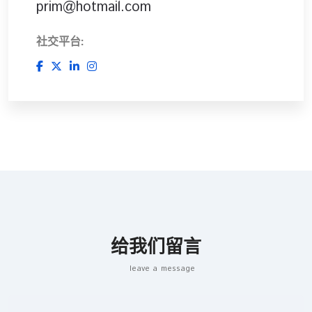
prim@hotmail.com
社交平台:
给我们留言
leave a message