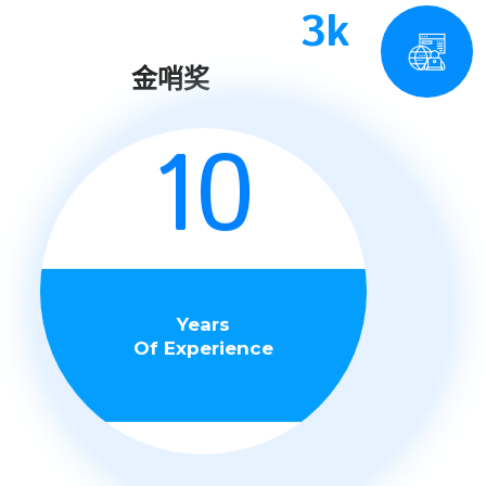
3k
金哨奖
10
Years
Of Experience