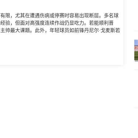
度有限，尤其在遭遇伤病或停赛时容易出现断层。多名球
战经验，但面对高强度连续作战仍显吃力。若能顺利晋
主帅最大课题。此外，年轻球员如前锋丹尼尔·戈麦斯若