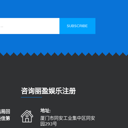
SUBSCRIBE
咨询
丽盈娱乐注册
地址:
出局回
厦门市同安工业集中区同安
最佳第
园293号