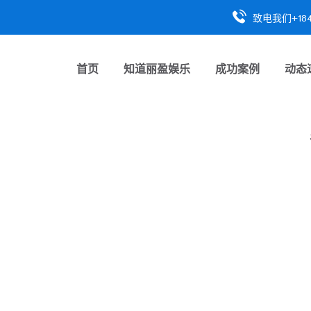
致电我们+1845
首页
知道
丽盈娱乐
成功案例
动态