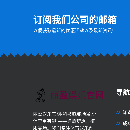
订阅我们公司的邮箱
以便获取最新的优惠活动以及最新资讯!
导航
知
丽盈娱乐官网-科技赋能场景,让
体育更有趣!——点燃梦想，征
成
服赛场。我们专注体育娱乐创