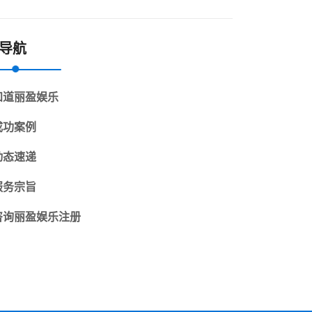
导航
知道
丽盈娱乐
成功案例
动态速递
服务宗旨
咨询
丽盈娱乐注册