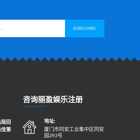
SUBSCRIBE
咨询
丽盈娱乐注册
地址:
出局回
厦门市同安工业集中区同安
最佳第
园293号