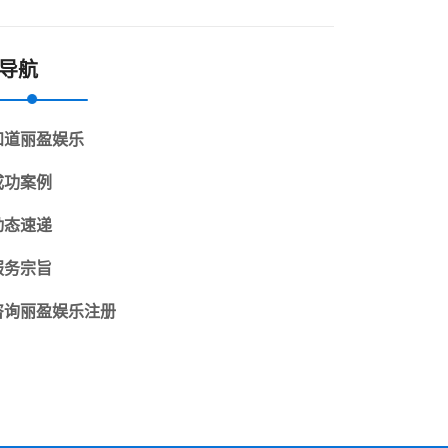
导航
知道
丽盈娱乐
成功案例
动态速递
服务宗旨
咨询
丽盈娱乐注册