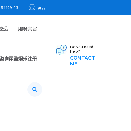
4199193
留言
速递
服务宗旨
Do you need
help?
CONTACT
咨询
丽盈娱乐注册
ME