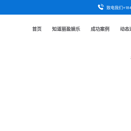
致电我们+1845
首页
知道
丽盈娱乐
成功案例
动态