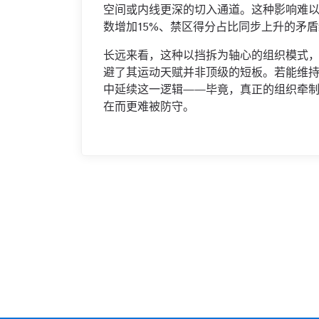
空间或内线更深的切入通道。这种影响难
数增加15%、禁区得分占比同步上升的矛
长远来看，这种以挡拆为轴心的组织模式，
避了其运动天赋并非顶级的短板。若能维
中延续这一逻辑——毕竟，真正的组织牵
在而更难被防守。