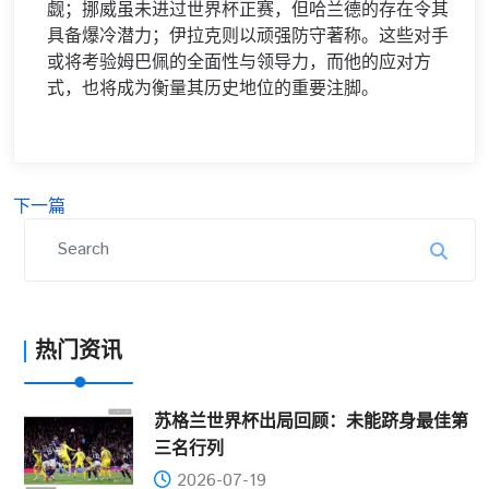
觑；挪威虽未进过世界杯正赛，但哈兰德的存在令其
具备爆冷潜力；伊拉克则以顽强防守著称。这些对手
或将考验姆巴佩的全面性与领导力，而他的应对方
式，也将成为衡量其历史地位的重要注脚。
下一篇
热门资讯
苏格兰世界杯出局回顾：未能跻身最佳第
三名行列
2026-07-19