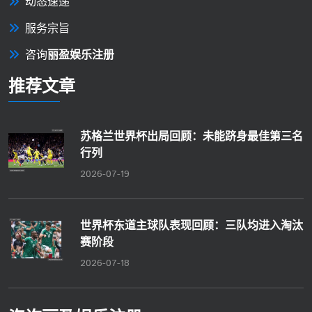
动态速递
服务宗旨
咨询
丽盈娱乐注册
推荐文章
苏格兰世界杯出局回顾：未能跻身最佳第三名
行列
2026-07-19
世界杯东道主球队表现回顾：三队均进入淘汰
赛阶段
2026-07-18