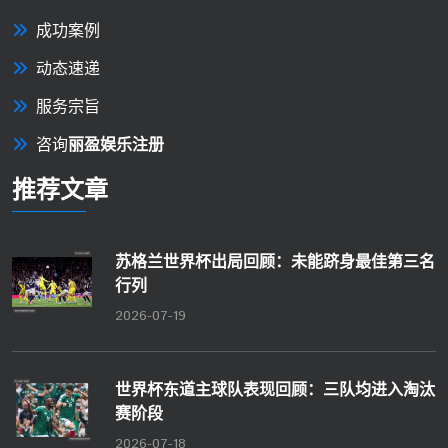
成功案例
动态速递
服务宗旨
咨询
丽盈娱乐注册
推荐文章
苏格兰世界杯出局回顾：未能跻身最佳第三名
行列
2026-07-19
世界杯东道主球队表现回顾：三队均进入淘汰
赛阶段
2026-07-18