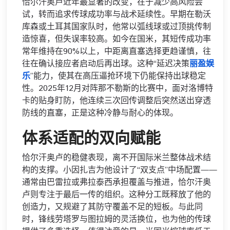
恰尔汗奥卢近年最显著的改变，在于减少高风险尝
试，转而追求传球成功率与战术延续性。早期在勒沃
库森或土耳其国家队时，他常以弧线球或过顶挑传制
造惊喜，但失误率较高。如今在国米，其短传成功率
常年维持在90%以上，中距离直塞选择更趋谨慎，往
往在确认接应者启动后再出球。这种“延迟决策
丽盈娱
乐
”能力，使其在高压逼抢环境下仍能保持出球稳定
性。2025年12月对阵那不勒斯的比赛中，面对洛博特
卡的贴身盯防，他连续三次回传调整后突然送出穿透
防线的直塞，正是这种冷静与耐心的体现。
体系适配的双向赋能
恰尔汗奥卢的稳健表现，离不开国际米兰整体战术结
构的支撑。小因扎吉为他设计了“双支点”中场配置——
通常由巴雷拉或弗拉泰西承担覆盖与推进，恰尔汗奥
卢则专注于最后一传的组织。这种分工既释放了他的
创造力，又规避了其防守覆盖不足的短板。与此同
时，锋线劳塔罗与图拉姆的灵活换位，也为他的传球