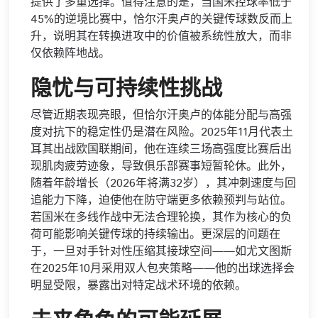
提供了多重选择。值得注意的是，当国米控球率低于
45%的逆境比赛中，恰尔汗奥卢的关键传球数反而上
升，说明其在转换进攻中的价值被系统性放大，而非
仅依赖阵地战。
隐忧与可持续性挑战
尽管近期表现亮眼，但恰尔汗奥卢的体能分配与高强
度对抗下的稳定性仍是潜在风险。2025年11月代表土
耳其出战欧国联期间，他在连续三场高强度比赛后出
现肌肉疲劳迹象，导致俱乐部赛事短暂轮休。此外，
随着年龄增长（2026年将满32岁），其冲刺速度与回
追能力下降，迫使他在防守端更多依赖预判与站位。
若国米在多线作战中无法合理轮换，其作为核心的负
荷可能影响关键传球的持续输出。更深层的问题在
于，一旦对手针对性压缩其接球空间——如尤文图斯
在2025年10月采用双人包夹策略——他的出球选择会
明显受限，暴露出对特定战术环境的依赖。