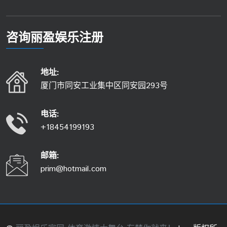
咨询
丽盈娱乐注册
地址:
厦门市同安工业集中区同安园293号
电话:
+18454199193
邮箱:
prim@hotmail.com