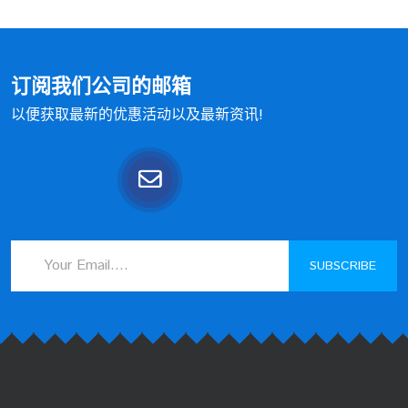
订阅我们公司的邮箱
以便获取最新的优惠活动以及最新资讯!
SUBSCRIBE