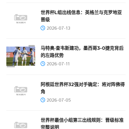
世界杯L组出线信息：英格兰与克罗地亚
晋级
2026-07-13
马特奥·查韦斯建功，墨西哥3-0捷克背后
的左路优势
2026-07-11
阿根廷世界杯32强对手确定：将对阵佛得
角
2026-07-05
世界杯最佳小组第三出线规则：晋级标准
完整说明