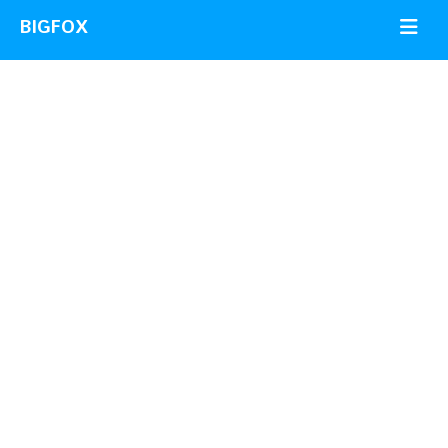
成功案例
首页
成功案例