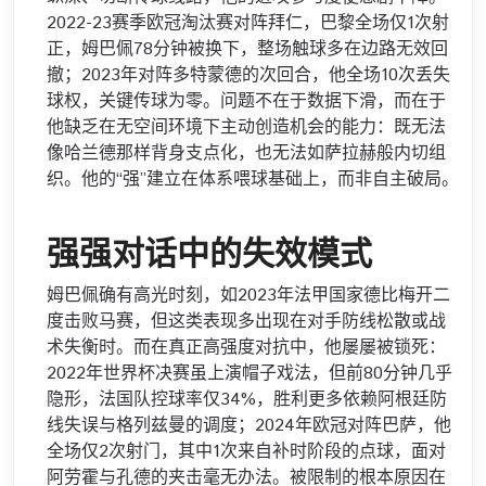
2022-23赛季欧冠淘汰赛对阵拜仁，巴黎全场仅1次射
正，姆巴佩78分钟被换下，整场触球多在边路无效回
撤；2023年对阵多特蒙德的次回合，他全场10次丢失
球权，关键传球为零。问题不在于数据下滑，而在于
他缺乏在无空间环境下主动创造机会的能力：既无法
像哈兰德那样背身支点化，也无法如萨拉赫般内切组
织。他的“强”建立在体系喂球基础上，而非自主破局。
强强对话中的失效模式
姆巴佩确有高光时刻，如2023年法甲国家德比梅开二
度击败马赛，但这类表现多出现在对手防线松散或战
术失衡时。而在真正高强度对抗中，他屡屡被锁死：
2022年世界杯决赛虽上演帽子戏法，但前80分钟几乎
隐形，法国队控球率仅34%，胜利更多依赖阿根廷防
线失误与格列兹曼的调度；2024年欧冠对阵巴萨，他
全场仅2次射门，其中1次来自补时阶段的点球，面对
阿劳霍与孔德的夹击毫无办法。被限制的根本原因在