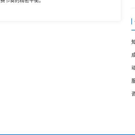
比赛节奏的精密平衡。