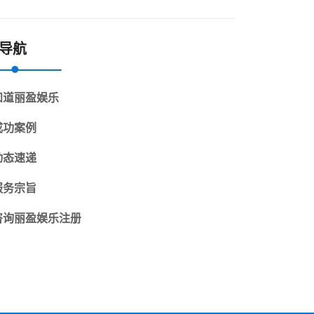
导航
知道
丽盈娱乐
成功案例
动态速递
服务宗旨
咨询
丽盈娱乐注册