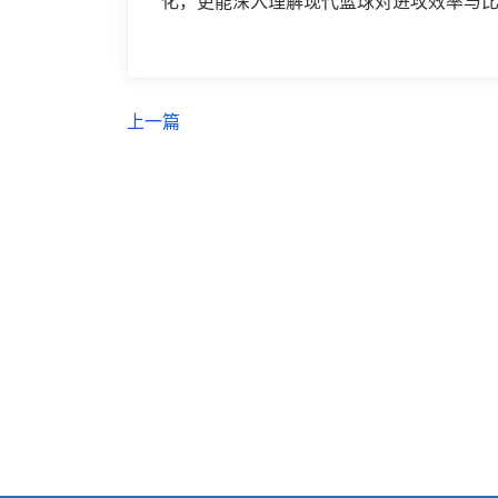
化，更能深入理解现代篮球对进攻效率与
上一篇