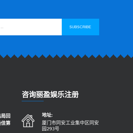
SUBSCRIBE
咨询
丽盈娱乐注册
地址:
出局回
厦门市同安工业集中区同安
最佳第
园293号