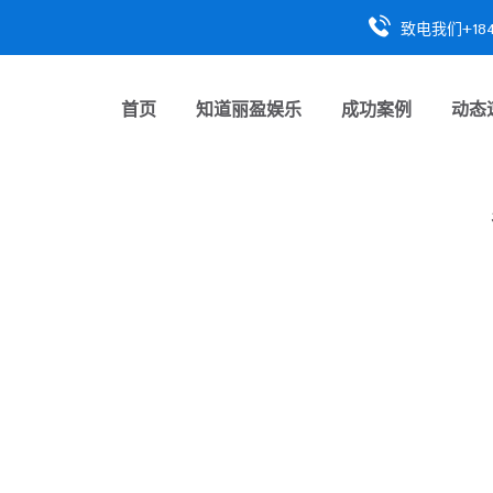
致电我们+1845
首页
知道
丽盈娱乐
成功案例
动态