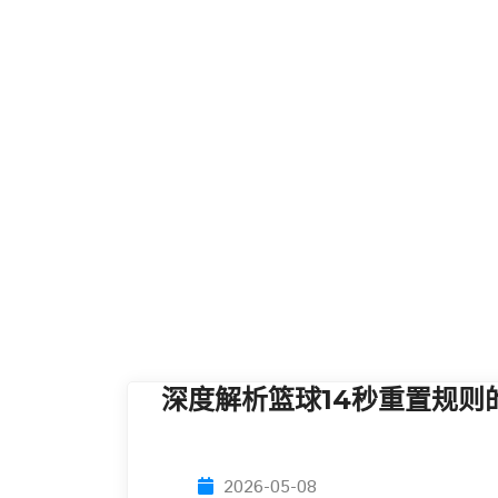
深度解析篮球14秒重置规则
2026-05-08