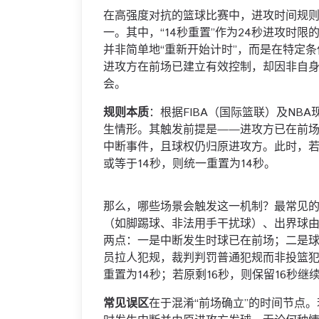
在高强度对抗的篮球比赛中，进攻时间规
一。其中，“14秒重置”作为24秒进攻时
并非简单地“重新开始计时”，而是在特定
进攻方在前场已建立有效控制，却因非自
会。
规则本质
：根据FIBA（国际篮联）及NB
生情形。其触发前提是——进攻方已在前场
中断事件，且球权仍归原进攻方。此时，若
或等于14秒，则统一重置为14秒。
那么，哪些场景会触发这一机制？最常见
（如脚踢球、非法用手干扰球）、出界球
两点：一是中断发生时球已在前场；二是球
员拉人犯规，裁判判罚普通犯规而非投篮犯
重置为14秒；若原剩16秒，则保留16秒继
常见误区
在于混淆“前场确立”的时间节点