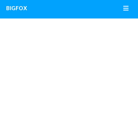
动态速递
首页
动态速递