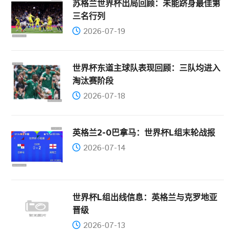
苏格兰世界杯出局回顾：未能跻身最佳第
三名行列
2026-07-19
世界杯东道主球队表现回顾：三队均进入
淘汰赛阶段
2026-07-18
英格兰2-0巴拿马：世界杯L组末轮战报
2026-07-14
世界杯L组出线信息：英格兰与克罗地亚
晋级
2026-07-13