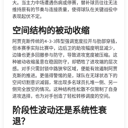
大。当主力中场遭遇伤病或停赛，替补球员往往无法
维持原有的节奏与连接质量，使得球队在关键战役中
表现起伏不定。
空间结构的被动收缩
阿贾克斯传统的4-3-3阵型强调宽度拉开与肋部穿插，
但本赛季实际比赛中，边后卫的助攻幅度明显减少，
边锋也更多回撤参与防守，导致进攻宽度被压缩。这
种被动收缩虽意在稳固防守，却牺牲了进攻端的层次
感。对手只需封锁中路狭窄区域，便能有效遏制阿贾
克斯的推进。更值得警惕的是，球队在无球状态下的
空间切割意识减弱，常出现多名球员扎堆一侧、另一
侧完全放空的情况。这种结构性松散不仅限制了自身
进攻选择，也为对手创造了轻松转移调度的空间。
阶段性波动还是系统性衰
退？