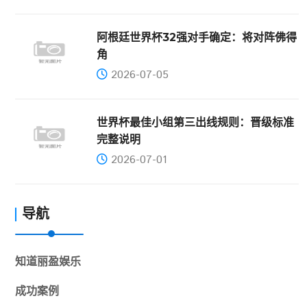
阿根廷世界杯32强对手确定：将对阵佛得
角
2026-07-05
世界杯最佳小组第三出线规则：晋级标准
完整说明
2026-07-01
导航
知道
丽盈娱乐
成功案例