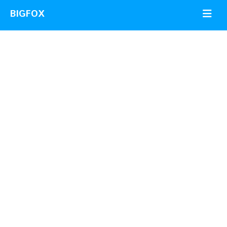
动态速递
首页
动态速递