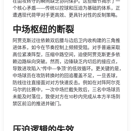
在由攻转守的瞬间缺乏协同保护。这些细节揭示了一
个核心矛盾——传统以控球和压迫为基础的体系，正
遭遇现代荷甲对手更高效、更具针对性的反制策略。
中场枢纽的断裂
阿贾克斯过往依赖双后腰与边后卫内收构建的三角推
进体系，如今在节奏控制上频频受阻。对手普遍采取
高位紧凑阵型，压缩中路空间，迫使阿贾克斯更多依
赖边路纵向突破。然而，边锋缺乏内切后的接应点，
导致进攻陷入“传中—争顶”的低效循环。更关键的是，
中场球员在攻防转换时的回追覆盖不足，一旦丢球，
防线往往直接面对对方快速反击。例如在对阵阿尔克
马尔的比赛中，一次中场拦截失败后，三名中场球员
未能及时落位，致使对方在10秒内完成从本方半场到
禁区前沿的推进并破门。
压迫逻辑的失效