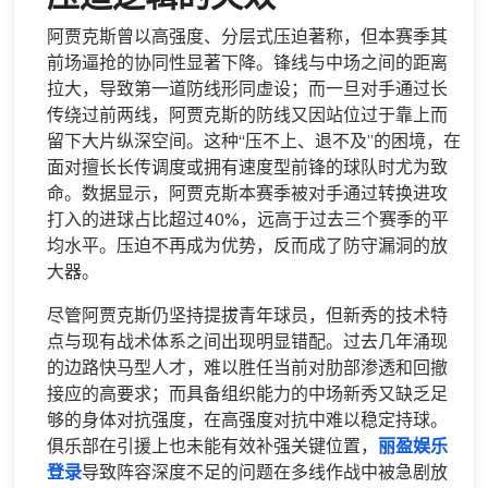
阿贾克斯曾以高强度、分层式压迫著称，但本赛季其
前场逼抢的协同性显著下降。锋线与中场之间的距离
拉大，导致第一道防线形同虚设；而一旦对手通过长
传绕过前两线，阿贾克斯的防线又因站位过于靠上而
留下大片纵深空间。这种“压不上、退不及”的困境，在
面对擅长长传调度或拥有速度型前锋的球队时尤为致
命。数据显示，阿贾克斯本赛季被对手通过转换进攻
打入的进球占比超过40%，远高于过去三个赛季的平
均水平。压迫不再成为优势，反而成了防守漏洞的放
大器。
尽管阿贾克斯仍坚持提拔青年球员，但新秀的技术特
点与现有战术体系之间出现明显错配。过去几年涌现
的边路快马型人才，难以胜任当前对肋部渗透和回撤
接应的高要求；而具备组织能力的中场新秀又缺乏足
够的身体对抗强度，在高强度对抗中难以稳定持球。
俱乐部在引援上也未能有效补强关键位置，
丽盈娱乐
登录
导致阵容深度不足的问题在多线作战中被急剧放