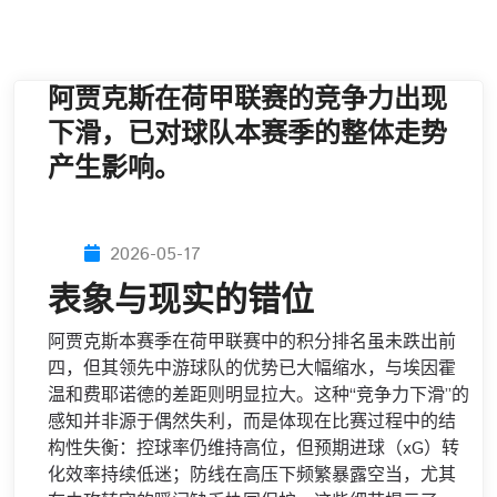
阿贾克斯在荷甲联赛的竞争力出现
下滑，已对球队本赛季的整体走势
产生影响。
2026-05-17
表象与现实的错位
阿贾克斯本赛季在荷甲联赛中的积分排名虽未跌出前
四，但其领先中游球队的优势已大幅缩水，与埃因霍
温和费耶诺德的差距则明显拉大。这种“竞争力下滑”的
感知并非源于偶然失利，而是体现在比赛过程中的结
构性失衡：控球率仍维持高位，但预期进球（xG）转
化效率持续低迷；防线在高压下频繁暴露空当，尤其