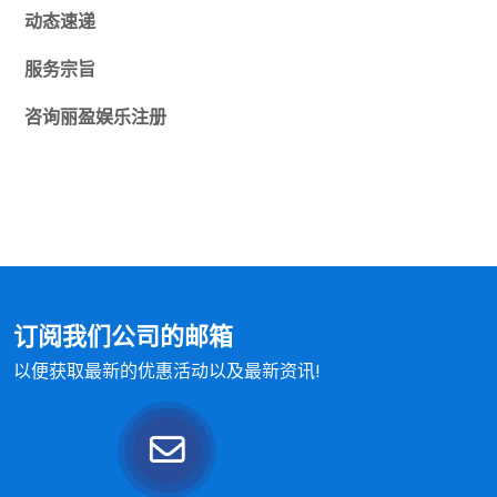
动态速递
服务宗旨
咨询
丽盈娱乐注册
订阅我们公司的邮箱
以便获取最新的优惠活动以及最新资讯!