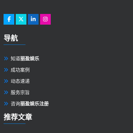
导航
知道
丽盈娱乐
成功案例
动态速递
服务宗旨
咨询
丽盈娱乐注册
推荐文章