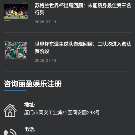
苏格兰世界杯出局回顾：未能跻身最佳第三名
行列
2026-07-19
世界杯东道主球队表现回顾：三队均进入淘汰
赛阶段
2026-07-18
咨询
丽盈娱乐注册
地址:
厦门市同安工业集中区同安园293号
电话: