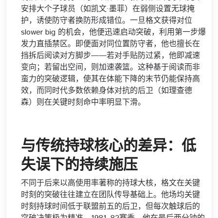
安排大个子球员（如凯文·墨菲）在弱侧设置无球掩
护，诱使防守者换防形成错位。一旦格文获得对位
slower big 的机会，他便迅速启动突破，利用第一步爆
发力直插禁区。即便面对同位置防守者，他也擅长在
挡拆后阅读对方脚步——若对手贴防过紧，他即减速
变向；若留出空间，则加速袭篮。这种基于阅读而非
蛮力的突破逻辑，使其在体能下降的末节仍能保持高
效，而同时代多数依赖身体对抗的后卫（如理查德
森）则在关键时刻命中率明显下滑。
与传统持球核心的差异：低
失误下的持续施压
不同于后来以高使用率著称的持球大核，格文在关键
时刻的突破往往建立在团队传导基础上。他场均关键
时刻持球时间低于联盟前五的后卫，但每次触球后的