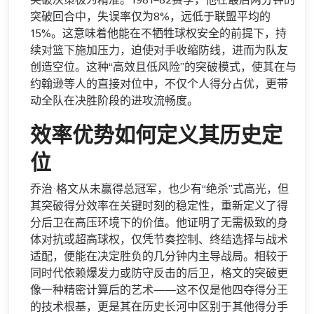
突破决策极为精准。1981–82赛季，他在最后两分钟的
突破回合中，失误率仅为8%，远低于联盟平均的
15%。这意味着他能在不牺牲球权安全的前提下，持
续对篮下施加压力，迫使对手收缩防线，进而为队友
创造空位。这种“高效且低风险”的突破模式，使其在与
约翰逊等人的直接对位中，不仅个人得分占优，更带
动全队在决胜阶段的进攻流畅度。
效率优势如何定义其历史定
位
乔治·格文从未赢得总冠军，也少有“绝杀”式高光，但
其突破得分效率在关键时刻的稳定性，重新定义了得
分后卫在高压环境下的价值。他证明了无需极致的身
体对抗或超高球权，仅凭节奏控制、终结选择与战术
适配，便能在决定胜负的几分钟内主导战局。相较于
同时代依赖爆发力或防守反击的后卫，格文的突破更
像一种精密计算后的艺术——这不仅是他四夺得分王
的技术根基，更是其在历史长河中区别于其他得分手