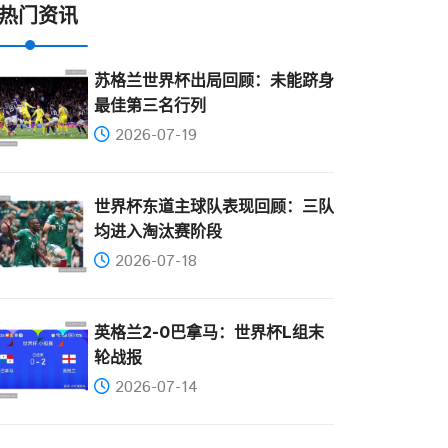
热门资讯
苏格兰世界杯出局回顾：未能跻身
最佳第三名行列
2026-07-19
世界杯东道主球队表现回顾：三队
均进入淘汰赛阶段
2026-07-18
英格兰2-0巴拿马：世界杯L组末
轮战报
2026-07-14