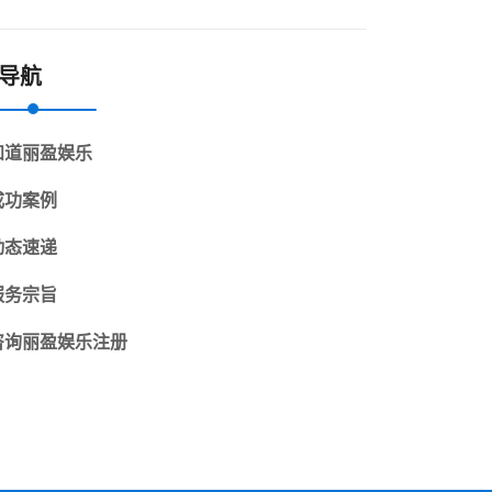
导航
知道
丽盈娱乐
成功案例
动态速递
服务宗旨
咨询
丽盈娱乐注册