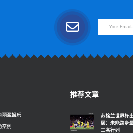
推荐文章
道
丽盈娱乐
苏格兰世界杯
顾：未能跻身
功案例
三名行列