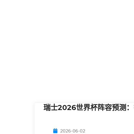
瑞士2026世界杯阵容预测
2026-06-02