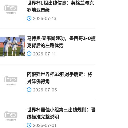
世界杯L组出线信息：英格兰与克
罗地亚晋级
2026-07-13
马特奥·查韦斯建功，墨西哥3-0捷
克背后的左路优势
2026-07-11
阿根廷世界杯32强对手确定：将
对阵佛得角
2026-07-05
世界杯最佳小组第三出线规则：晋
级标准完整说明
2026-07-01