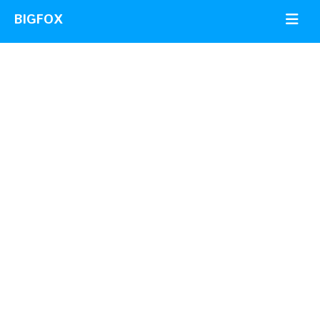
动态速递
首页
动态速递