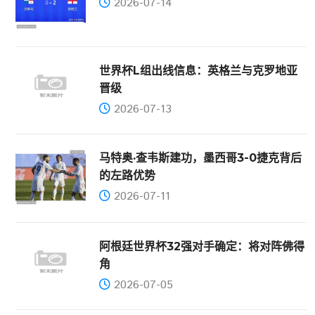
2026-07-14
世界杯L组出线信息：英格兰与克罗地亚
晋级
2026-07-13
马特奥·查韦斯建功，墨西哥3-0捷克背后
的左路优势
2026-07-11
阿根廷世界杯32强对手确定：将对阵佛得
角
2026-07-05