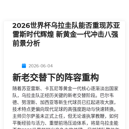
2026世界杯乌拉圭队能否重现苏亚
雷斯时代辉煌 新黄金一代冲击八强
前景分析
2026-06-04
新老交替下的阵容重构
随着苏亚雷斯、卡瓦尼等黄金一代核心逐渐淡出国家
队，乌拉圭队正经历关键的新老交替阶段。巴尔韦
德、努涅斯、加西亚等新生代球员已扛起进攻大旗，
技术特点更偏向现代足球的高强度跑动与快速转换。
主帅贝尔萨虽未正式上任，但无论谁执掌教鞭，如何
平衡经验与活力、重塑前场压迫体系，将是乌拉圭能