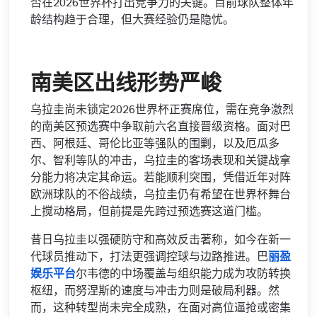
否在2026世界杯打出竞争力的关键。目前球队整体年
龄结构趋于合理，但大赛经验仍是隐忧。
南美区出线形势严峻
乌拉圭尚未锁定2026世界杯正赛席位，需在竞争激烈
的南美区预选赛中争取前六名直接晋级资格。面对巴
西、阿根廷、哥伦比亚等强队的围剿，以及厄瓜多
尔、智利等队的冲击，乌拉圭的客场表现和关键战拿
分能力将决定其命运。若能顺利突围，凭借近年对阵
欧洲球队的不俗战绩，乌拉圭仍有希望在世界杯舞台
上搅动格局，但前提是先跨过预选赛这道门槛。
昔日乌拉圭以强硬防守和高效反击著称，如今在新一
代球员推动下，打法更强调控球与边路推进。巴
丽盈
娱乐平台
尔韦德的中场覆盖与组织能力成为攻防转换
枢纽，而努涅斯的速度与冲击力则是破局利器。然
而，这种转型尚未完全成熟，在面对高位逼抢或密集