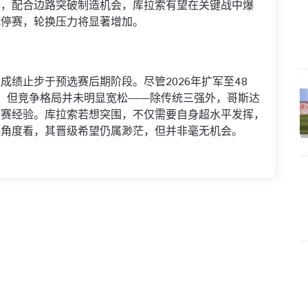
色，配合边路突破制造机会，库拉索有望在关键战中爆
或停赛，轮换压力将显著增加。
绩止步于预选赛后期阶段。尽管2026年扩军至48
，但竞争格局并未明显宽松——除传统三强外，哥斯达
大赛经验。库拉索若想突围，不仅需要自身超水平发挥，
率角度看，其晋级希望仍属渺茫，但并非毫无机会。