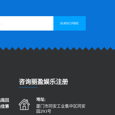
SUBSCRIBE
咨询
丽盈娱乐注册
地址:
出局回
厦门市同安工业集中区同安
最佳第
园293号