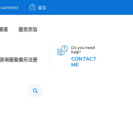
4199193
留言
速递
服务宗旨
Do you need
help?
CONTACT
咨询
丽盈娱乐注册
ME