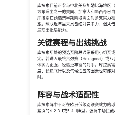
库拉索目前正参与中北美及加勒比海地区（C
为东道主之一的美国、加拿大和墨西哥已自
库拉索在预选赛早期阶段需面对多支实力
旅。球队近年虽未具备绝对竞争力，但凭
展现出搅局能力。
关键赛程与出线挑战
库拉索所处的预选赛阶段通常采用小组赛或淘
定。若进入最终六强赛（Hexagonal
体实力更强、经验更丰富的对手，库拉索
度、长途飞行以及气候适应等因素也可能
时。
阵容与战术适配性
库拉索阵中不乏在欧洲低级别联赛效力的
紧凑的4-2-3-1或5-4-1阵型，强调