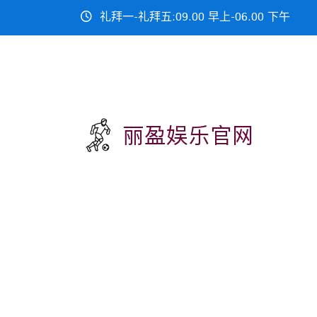
礼拜一-礼拜五:09.00 早上-06.00 下午