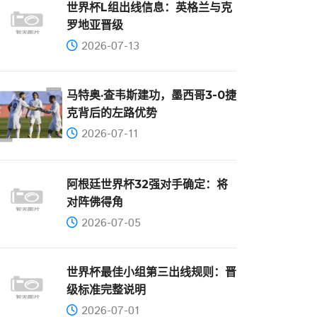
世界杯L组出线信息：英格兰与克
罗地亚晋级
2026-07-13
马特奥·查韦斯建功，墨西哥3-0捷
克背后的左路优势
2026-07-11
阿根廷世界杯32强对手确定：将
对阵佛得角
2026-07-05
世界杯最佳小组第三出线规则：晋
级标准完整说明
2026-07-01