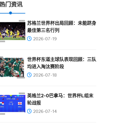
热门资讯
苏格兰世界杯出局回顾：未能跻身
最佳第三名行列
2026-07-19
世界杯东道主球队表现回顾：三队
均进入淘汰赛阶段
2026-07-18
英格兰2-0巴拿马：世界杯L组末
轮战报
2026-07-14