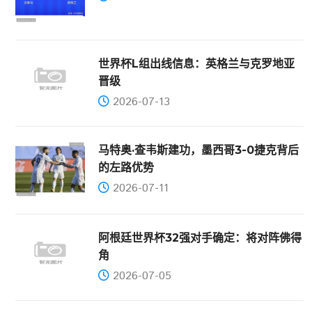
世界杯L组出线信息：英格兰与克罗地亚
晋级
2026-07-13
马特奥·查韦斯建功，墨西哥3-0捷克背后
的左路优势
2026-07-11
阿根廷世界杯32强对手确定：将对阵佛得
角
2026-07-05