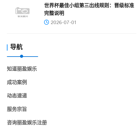
世界杯最佳小组第三出线规则：晋级标准
完整说明
2026-07-01
导航
知道
丽盈娱乐
成功案例
动态速递
服务宗旨
咨询
丽盈娱乐注册