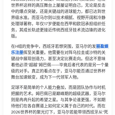
世界杯这样的高压舞台上屡屡证明自己，无论是反击
中的爆点突破，还是关键战的进球能力，都已达到世
界级水准。而亚马尔则以技术细腻、视野开阔和冷静
处理球著称，年仅17岁便能在西甲和欧冠承担组织任
务，其成长轨迹更接近传统西班牙技术流边锋的进化
版。
在H组的竞争中，西班牙若想突围，亚马尔的发
丽盈娱
乐注册
挥至关重要。他需要在对阵乌拉圭或沙特的关
键战中展现创造力，甚至决定比赛走向。但这不意味
着他必须“超越”姆巴佩——毕竟后者代表的是另一个量
级的对手。真正的看点在于，亚马尔能否通过世界杯
舞台加速蜕变，成为下一代领军人物。
足球不是简单的个人能力叠加，而是团队协作与时机
把握的艺术。姆巴佩已是巅峰期的超级武器，亚马尔
则是冉冉升起的希望之星。与其争论谁更强，不如期
待他们在各自赛道上如何定义属于自己的时代。而在
2026世界杯的聚光灯下，亚马尔若能带领西班牙从“死