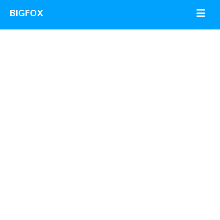
动态速递
首页
动态速递