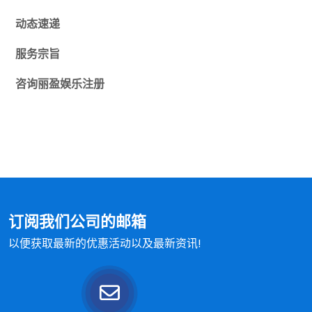
动态速递
服务宗旨
咨询
丽盈娱乐注册
订阅我们公司的邮箱
以便获取最新的优惠活动以及最新资讯!