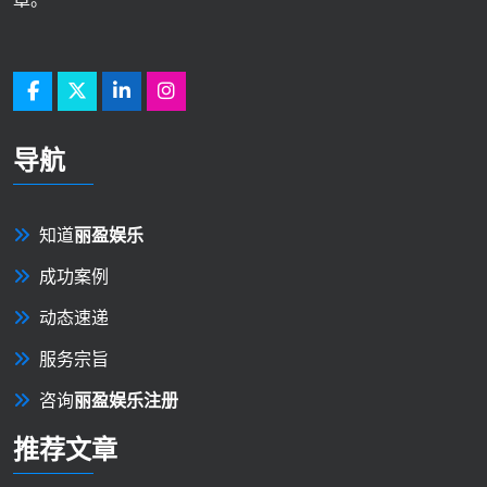
章。
导航
知道
丽盈娱乐
成功案例
动态速递
服务宗旨
咨询
丽盈娱乐注册
推荐文章