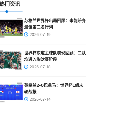
热门资讯
苏格兰世界杯出局回顾：未能跻身
最佳第三名行列
2026-07-19
世界杯东道主球队表现回顾：三队
均进入淘汰赛阶段
2026-07-18
英格兰2-0巴拿马：世界杯L组末
轮战报
2026-07-14