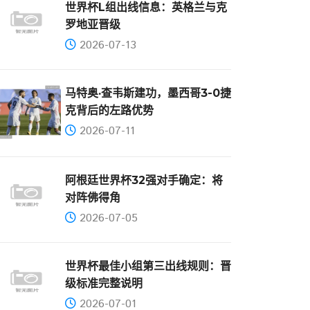
世界杯L组出线信息：英格兰与克
罗地亚晋级
2026-07-13
马特奥·查韦斯建功，墨西哥3-0捷
克背后的左路优势
2026-07-11
阿根廷世界杯32强对手确定：将
对阵佛得角
2026-07-05
世界杯最佳小组第三出线规则：晋
级标准完整说明
2026-07-01