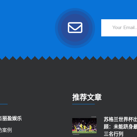
推荐文章
道
丽盈娱乐
苏格兰世界杯
顾：未能跻身
功案例
三名行列