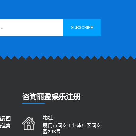
SUBSCRIBE
咨询
丽盈娱乐注册
地址:
出局回
厦门市同安工业集中区同安
最佳第
园293号