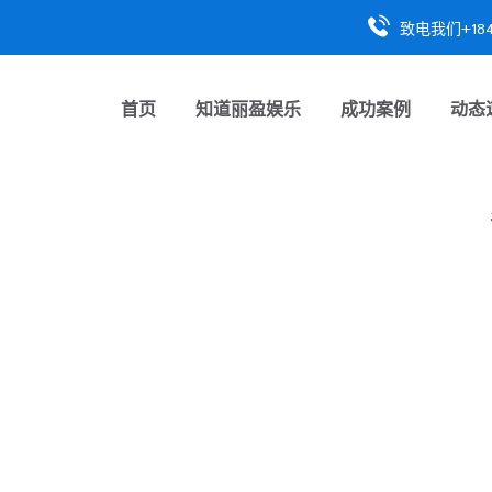
致电我们+1845
首页
知道
丽盈娱乐
成功案例
动态