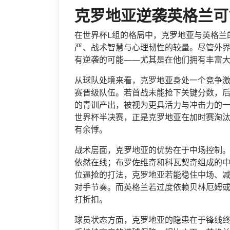
克罗地亚逆袭英格兰可
在世界杯L组的格局中，克罗地亚与英格兰
严、战术智慧与心理韧性的较量。尽管外
有逆袭的可能——尤其是在他们拥有丰富
从球队处境来看，克罗地亚身处一个竞争
赛晋级队伍。若首战未能抢下关键分数，
的青训产出，被视为更具活力与冲击力的一
世界杯半决赛，正是克罗地亚在加时赛淘
有余悸。
战术层面，克罗地亚的优势在于中场控制
依然在线；布罗佐维奇和科瓦契奇组成的
位逼抢的打法，克罗地亚若能稳住中场、
对手节奏。而英格兰若过度依赖贝林厄姆
打折扣。
球员状态方面，克罗地亚的隐患在于锋线