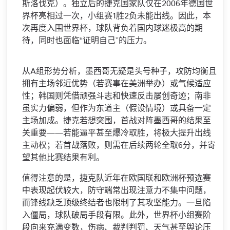
斯洛伐克）。独立后的捷克国家队仅在2006年德国世
界杯亮相过一次，小组赛1胜2负未能出线。因此，本
次再度入围世界杯，球队背负着国内球迷极高的期
待，同时也面临“证明自己”的压力。
从A组形势分析，墨西哥无疑是头号种子，攻防均衡且
拥有主场邻近优势（若赛事在美洲举办）或气候适应
性；韩国则凭借顽强斗志和快速反击屡创奇迹；南非
虽实力偏弱，但作为东道主（假设情境）或具备一定
主场加成。捷克若想突围，首战对阵墨西哥的结果至
关重要——若能逼平甚至爆冷取胜，将极大提升出线
主动权；若首战落败，则需在后续两轮全取6分，并寄
望其他比赛结果有利。
值得注意的是，捷克队近年在欧国联和欧洲杯预选赛
中表现起伏较大，防守端常出现注意力不集中问题，
而锋线缺乏顶级终结者也限制了其攻坚能力。一旦陷
入僵局，球队破局手段有限。此外，世界杯小组赛阶
段向来充满变数，伤病、裁判判罚、天气甚至舆论压