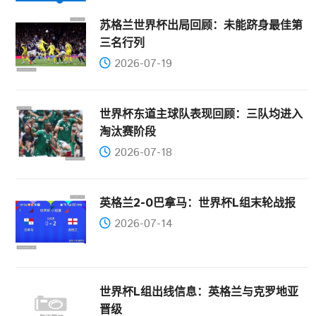
苏格兰世界杯出局回顾：未能跻身最佳第
三名行列
2026-07-19
世界杯东道主球队表现回顾：三队均进入
淘汰赛阶段
2026-07-18
英格兰2-0巴拿马：世界杯L组末轮战报
2026-07-14
世界杯L组出线信息：英格兰与克罗地亚
晋级