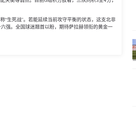
配失衡等弱点。目前G组积分胶着，三队同积3至4分，
称“生死战”。若能延续当前攻守平衡的状态，这支北非
杯十六强。全国球迷翘首以盼，期待萨拉赫领衔的黄金一