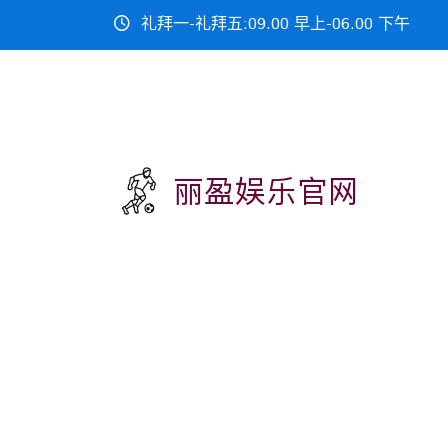
礼拜一-礼拜五:09.00 早上-06.00 下午