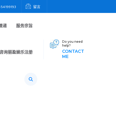
4199193
留言
速递
服务宗旨
Do you need
help?
CONTACT
咨询
丽盈娱乐注册
ME