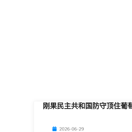
刚果民主共和国防守顶住葡萄
2026-06-29