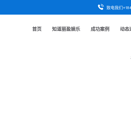
致电我们+1845
首页
知道
丽盈娱乐
成功案例
动态