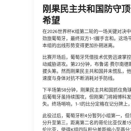
刚果民主共和国防守顶
希望
在2026世界杯K组第二轮的一场关键对
劲旅葡萄牙，最终双方1-1握手言和。这
本组的出线形势变得更加扑朔迷离。
比赛开场后，葡萄牙凭借技术优势迅速掌控
动威胁进攻。第23分钟，布鲁诺·费尔南
拔头筹。然而刚果民主共和国并未慌乱，他
速度与身体对抗不断消耗对手防线。
下半场第58分钟，刚果民主共和国抓住角
后葡萄牙虽持续围攻，但刚果门将姆博科发
失。终场哨响，1-1的比分定格在记分牌
此役过后，葡萄牙积4分暂列小组第一，但
分升至第三，距离第二名的哥伦比亚仅差1
伦比亚，使得K组四队积分差距缩小至两分