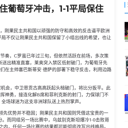
住葡萄牙冲击，1-1平局保住
决中，刚果民主共和国以顽强的防守和高效的反击逼平欧洲
场平局不仅让刚果民主共和国保留了小组出线的希望，也让
节奏，C罗虽已年过三旬，但依然活跃在前场，多次策
德斯送出精准直塞，莱奥突入禁区低射破门，为葡萄牙先
们在主帅塞巴斯蒂安·德萨的部署下稳守反击，利用边路
球机会，中卫恩贡古高高跃起头槌破门，将比分扳平。此
挥神勇，接连化解B席和菲利克斯的射门，力保球门不
上，全场球迷为这支非洲球队送上热烈掌声。
领先优势并不稳固；刚果民主共和国则凭借这宝贵的一
分。而同组另一场比赛中，乌兹别克斯坦爆冷1-0击败哥
之内，任何一场比赛的结果都可能彻底改写出线格局。