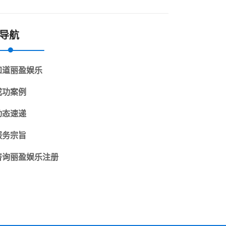
导航
知道
丽盈娱乐
成功案例
动态速递
服务宗旨
咨询
丽盈娱乐注册