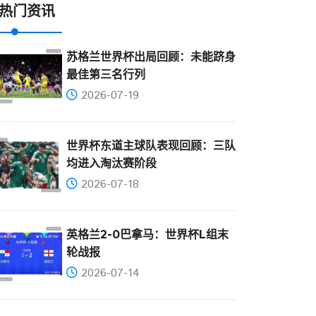
热门资讯
苏格兰世界杯出局回顾：未能跻身
最佳第三名行列
2026-07-19
世界杯东道主球队表现回顾：三队
均进入淘汰赛阶段
2026-07-18
英格兰2-0巴拿马：世界杯L组末
轮战报
2026-07-14