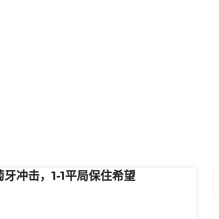
成功案例
首页
成功案例
牙冲击，1-1平局保住希望